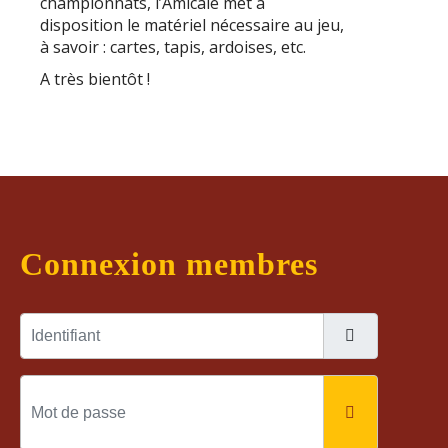
championnats, l’Amicale met à
disposition le matériel nécessaire au jeu,
à savoir : cartes, tapis, ardoises, etc.
A très bientôt !
Connexion membres
Identifiant
Mot de passe
AFFICHER