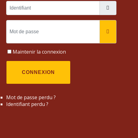
Identifiant
Mot de passe
AFFICHER
Maintenir la connexion
CONNEXION
Mot de passe perdu ?
Identifiant perdu ?