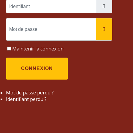
Identifiant
Mot de passe
AFFICHER
Maintenir la connexion
CONNEXION
Mot de passe perdu ?
Identifiant perdu ?