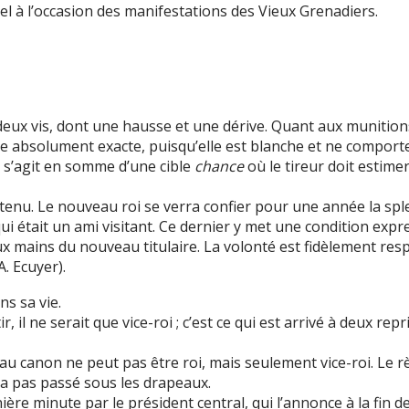
el à l’occasion des manifestations des Vieux Grenadiers.
deux vis, dont une hausse et une dérive. Quant aux munitions,
sée absolument exacte, puisqu’elle est blanche et ne comport
l s’agit en somme d’une cible
chance
où le tireur doit estime
etenu. Le nouveau roi se verra confier pour une année la spl
i était un ami visitant. Ce dernier y met une condition expre
x mains du nouveau titulaire. La volonté est fidèlement resp
. Ecuyer).
ns sa vie.
 tir, il ne serait que vice-roi ; c’est ce qui est arrivé à deux
 au canon ne peut pas être roi, mais seulement vice-roi. Le 
 n’a pas passé sous les drapeaux.
ière minute par le président central, qui l’annonce à la fin d